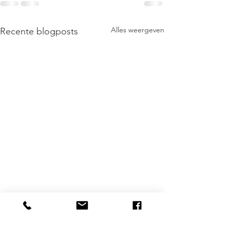
Alles weergeven
Recente blogposts
Nederlander steeds
Energienota raa
bewuster van
Huishoudens moe