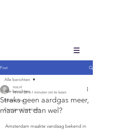
Post
Alle berichten
nos.nl
Alle berichten
18 nov 2016
1 minuten om te lezen
Straks geen aardgas meer,
Monitoring
maar wat dan wel?
Energieoplossingen
Amsterdam maakte vandaag bekend in 