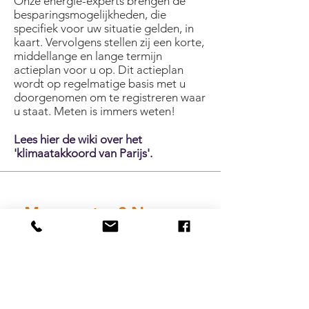
Onze energie-experts brengen de
besparingsmogelijkheden, die
specifiek voor uw situatie gelden, in
kaart. Vervolgens stellen zij een korte,
middellange en lange termijn
actieplan voor u op. Dit actieplan
wordt op regelmatige basis met u
doorgenomen om te registreren waar
u staat. Meten is immers weten!
Lees hier de wiki over het
'klimaatakkoord van Parijs'.
Meer weten? Neem
contact met ons op.
We zijn er om u te ontzorgen. Bel,
stuur een e-mail of kijk op
facebook
.
contact