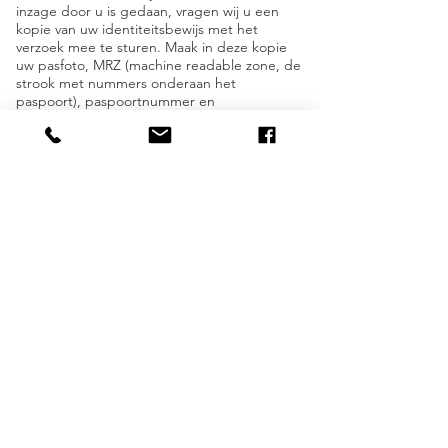
inzage door u is gedaan, vragen wij u een
kopie van uw identiteitsbewijs met het
verzoek mee te sturen. Maak in deze kopie
uw pasfoto, MRZ (machine readable zone, de
strook met nummers onderaan het
paspoort), paspoortnummer en
Burgerservicenummer (BSN) zwart. Dit ter
bescherming van uw privacy. We reageren zo
snel mogelijk, maar binnen vier weken, op uw
verzoek.
Zuydadvies wil u er tevens op wijzen dat u de
mogelijkheid heeft om een klacht in te
dienen bij de nationale toezichthouder, de
Autoriteit Persoonsgegevens. Dat kan via de
volgende link:
https://autoriteitpersoonsgegevens.nl/nl/cont
act-met-de-autoriteit-persoonsgegevens/tip-
ons
Hoe wij persoonsgegevens beveiligen
Zuydadvies neemt de bescherming van uw
gegevens serieus en neemt passende
maatregelen om misbruik, verlies,
onbevoegde toegang, ongewenste