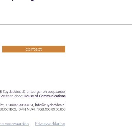
contact
5 Zuydadvies dé ontzorger en bespaarder
Website door:
House of Communications
ht, +31(0)43.303.00.51,
info@zuydadvies.nl
54583601B02, IBAN NL94.INGB.000.80.80.853
e voorwaarden
Privacyverklaring