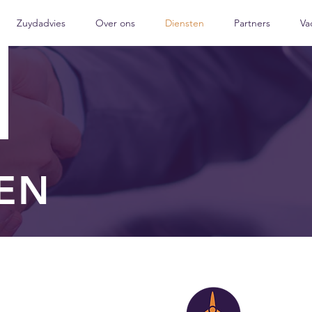
Zuydadvies
Over ons
Diensten
Partners
Va
EN