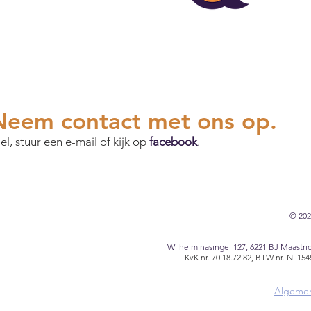
eem contact met ons op.
l, stuur een e-mail of kijk op
facebook
.
© 202
Wilhelminasingel 127, 6221 BJ Maastric
KvK nr. 70.18.72.82, BTW nr. NL1
Algemen