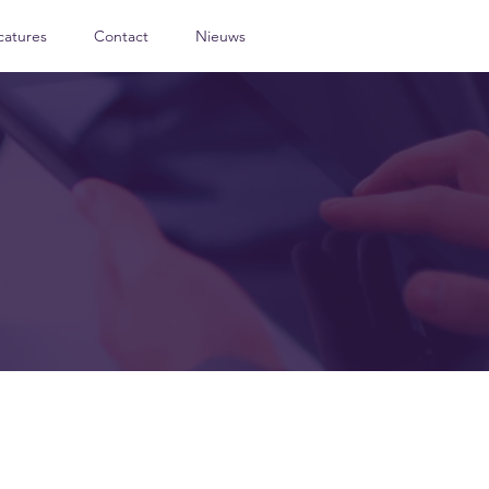
catures
Contact
Nieuws