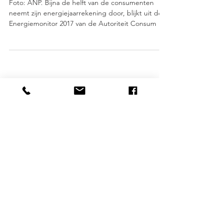
Foto: ANP. Bijna de helft van de consumenten
neemt zijn energiejaarrekening door, blijkt uit de
Energiemonitor 2017 van de Autoriteit Consum
© 2025 Zuydadvies dé ontzorger en bespaarder
Website door:
House of Communications
Wilhelminasingel 127, 6221 BJ Maastricht,
+31(0)43.303.00.51
,
info@zuydadvies.nl
KvK nr. 70.18.72.82, BTW nr. NL154583601B02, IBAN
NL94.INGB.000.80.80.853