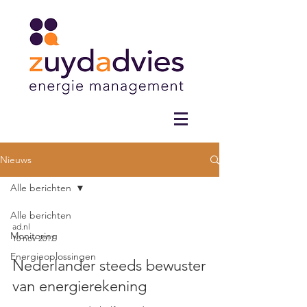
Nieuws
Alle berichten
Alle berichten
ad.nl
Monitoring
10 nov 2017
Energieoplossingen
Nederlander steeds bewuster
van energierekening