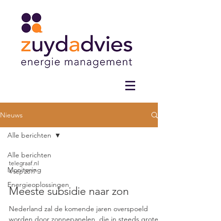
Nieuws
Alle berichten
Alle berichten
telegraaf.nl
Monitoring
4 sep 2017
Energieoplossingen
Meeste subsidie naar zon
Nederland zal de komende jaren overspoeld
worden door zonnepanelen, die in steeds grotere